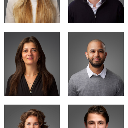
Consultant
Consultant
Anouk Kruining
Tim Keukenbring
Talent Acquisition
Consultant