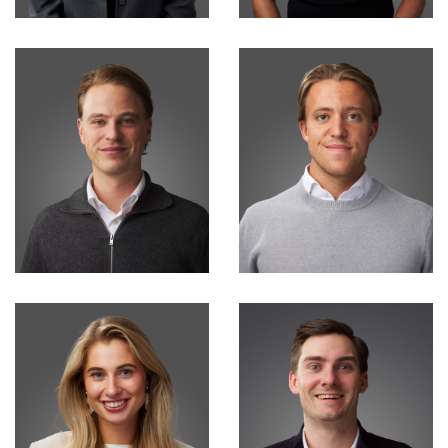
Kyara van Zurk
Max Houtgraaf
Marketing
Financial consultant
Djan Kramer
Daan Ernst