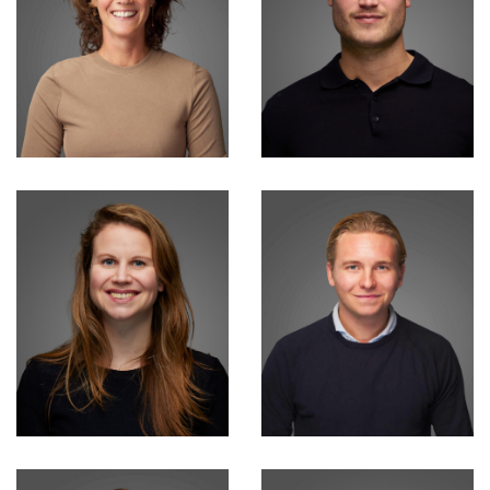
Isa Zidek
Surin Kamta
Lead Consultant
Sales Support
Eline Snapper
Daan Simonse
Financial Business
Partner
Consultant