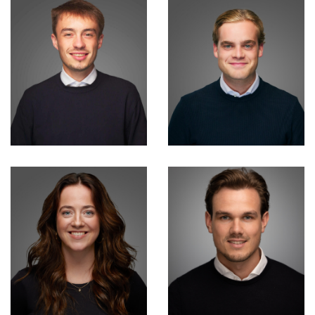
Irene Broks
Timo Sträter
Learning &
Development (a.i.)
Consultant
Valentijn van
Koningsveld
Niels van Erp
Consultant
Consultant