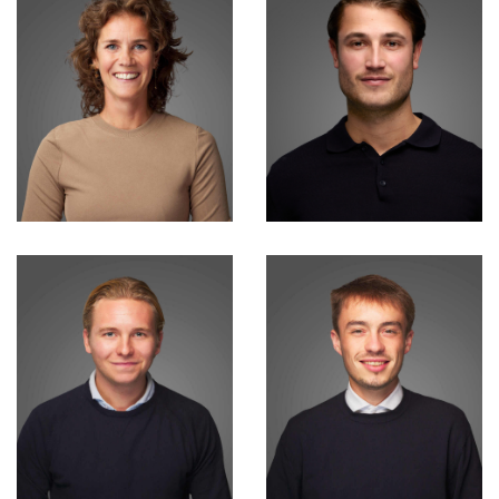
Isa Zidek
Surin Kamta
Lead Consultant
Sales Support
Eline Snapper
Daan Simonse
Financial Business
Partner
Consultant