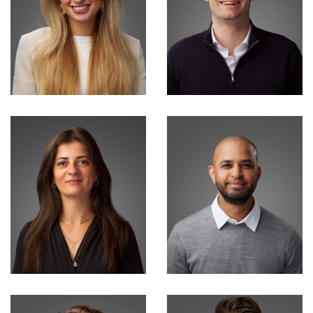
Djan Kramer
Daan Ernst
Consultant
Consultant
Anouk Kruining
Tim Keukenbring
Talent Acquisition
Consultant