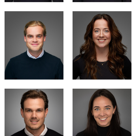
Valentijn van
Timo Sträter
Koningsveld
Consultant
Consultant
Niels van Erp
Melissa Scanu
Consultant
Consultant