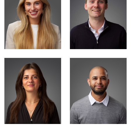
Djan Kramer
Daan Ernst
Consultant
Consultant
Anouk Kruining
Tim Keukenbring
Talent Acquisition
Consultant