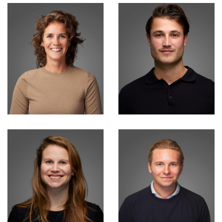
Isa Zidek
Surin Kamta
Lead Consultant
Sales Support
Eline Snapper
Daan Simonse
Financial Business
Partner
Consultant