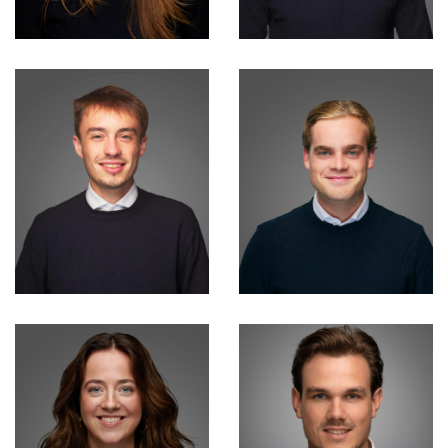
Irene Broks
Timo Sträter
Learning &
Development (a.i.)
Consultant
Valentijn van
Koningsveld
Niels van Erp