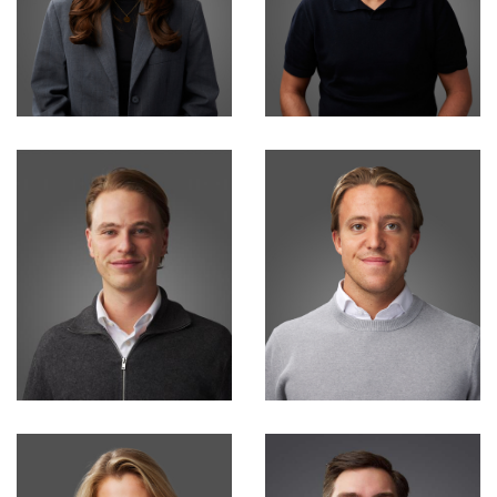
Maarten Faessen
Financiële & Contract
Business Manager
Administratie
Kyara van Zurk
Max Houtgraaf
Marketing
Financial consultant